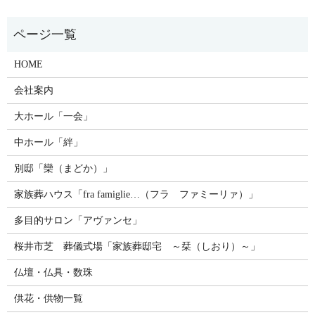
HOME
会社案内
大ホール「一会」
中ホール「絆」
別邸「欒（まどか）」
家族葬ハウス「fra famiglie…（フラ ファミーリァ）」
多目的サロン「アヴァンセ」
桜井市芝 葬儀式場「家族葬邸宅 ～栞（しおり）～」
仏壇・仏具・数珠
供花・供物一覧