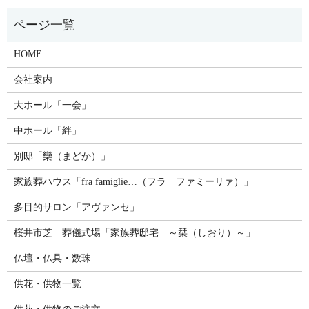
HOME
会社案内
大ホール「一会」
中ホール「絆」
別邸「欒（まどか）」
家族葬ハウス「fra famiglie…（フラ ファミーリァ）」
多目的サロン「アヴァンセ」
桜井市芝 葬儀式場「家族葬邸宅 ～栞（しおり）～」
仏壇・仏具・数珠
供花・供物一覧