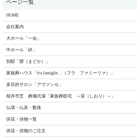
HOME
会社案内
大ホール「一会」
中ホール「絆」
別邸「欒（まどか）」
家族葬ハウス「fra famiglie…（フラ ファミーリァ）」
多目的サロン「アヴァンセ」
桜井市芝 葬儀式場「家族葬邸宅 ～栞（しおり）～」
仏壇・仏具・数珠
供花・供物一覧
供花・供物のご注文