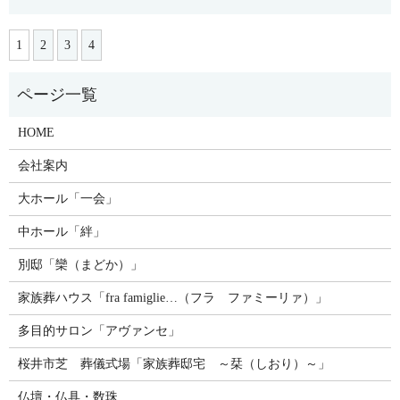
1
2
3
4
HOME
会社案内
大ホール「一会」
中ホール「絆」
別邸「欒（まどか）」
家族葬ハウス「fra famiglie…（フラ ファミーリァ）」
多目的サロン「アヴァンセ」
桜井市芝 葬儀式場「家族葬邸宅 ～栞（しおり）～」
仏壇・仏具・数珠