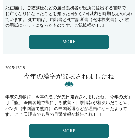
死亡届は、ご親族様などの届出義務者が役所に提出する書類で、
お亡くなりになったことを知った日から7日以内と時期も定められ
ています。 死亡届は、届出書と死亡診断書（死体検案書）が1枚
の用紙にセットになったものです。ご親族様や […]
MORE
2025/12/18
今年の漢字が発表されましたね
年末の風物詩、今年の漢字が先日発表されましたね。 今年の漢字
は「熊」 全国各地で熊による被害・目撃情報が相次いだことや、
パンダ（中国語で熊猫） の中国返還などが理由になったようで
す。 ここ天理市でも熊の目撃情報が報告され […]
MORE