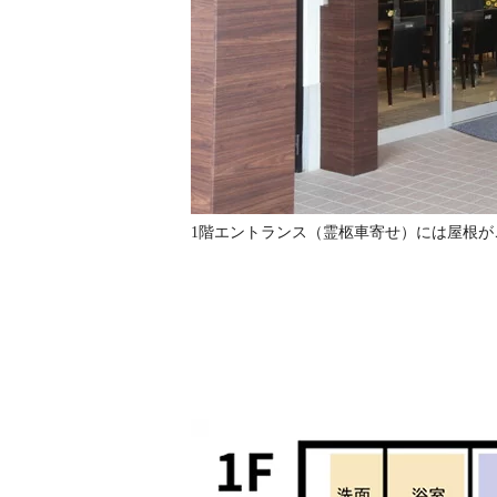
1階エントランス（霊柩車寄せ）には屋根