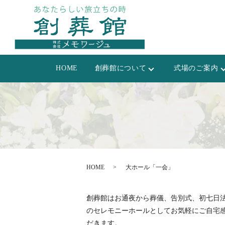
HOME
創葬館について
式場のご案内
HOME
大ホール「一会」
創葬館はお通夜から葬儀、告別式、初七日
のセレモニーホールとしてお気軽にご自宅
だきます。