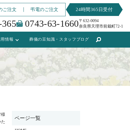
のご注文
弔電のご注文
24時間365日受付
-365
0743-63-1660
〒632-0094
奈良県天理市前栽町72-1
採用情報
葬儀の豆知識・スタッフブログ
皆様
いた