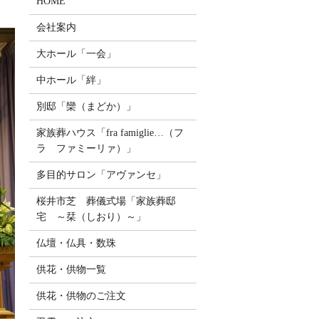
HOME
会社案内
大ホール「一会」
中ホール「絆」
別邸「欒（まどか）」
家族葬ハウス「fra famiglie…（フ
ラ ファミーリァ）」
多目的サロン「アヴァンセ」
桜井市芝 葬儀式場「家族葬邸
宅 ～栞（しおり）～」
仏壇・仏具・数珠
供花・供物一覧
供花・供物のご注文